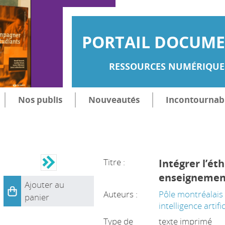
PORTAIL DOCUMEN
RESSOURCES NUMÉRIQUES
Nos publis
Nouveautés
Incontournab
Titre :
Intégrer l’éth
enseignemen
Ajouter au
Auteurs :
Pôle montréalais
panier
intelligence artific
Type de
texte imprimé