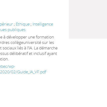
périeur
;
Ethique
;
Intelligence
ques publiques
vise à développer une formation
dres collègeuniversité sur les
 sociaux liés à l’IA. La démarche
ssus délibératif et inclusif ayant
tion.
uebec/wp-
/2020/02/Guide_IA_VF.pdf