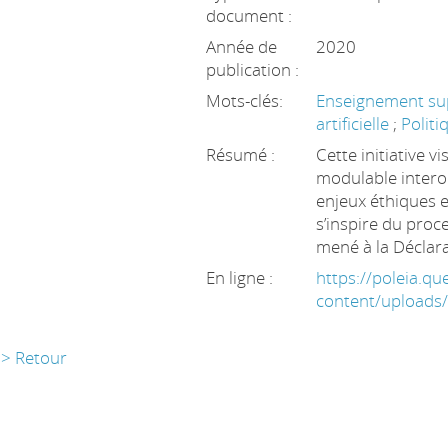
document :
Année de
2020
publication :
Mots-clés:
Enseignement su
artificielle
;
Politi
Résumé :
Cette initiative 
modulable interor
enjeux éthiques et
s’inspire du proce
mené à la Déclara
En ligne :
https://poleia.q
content/uploads
> Retour