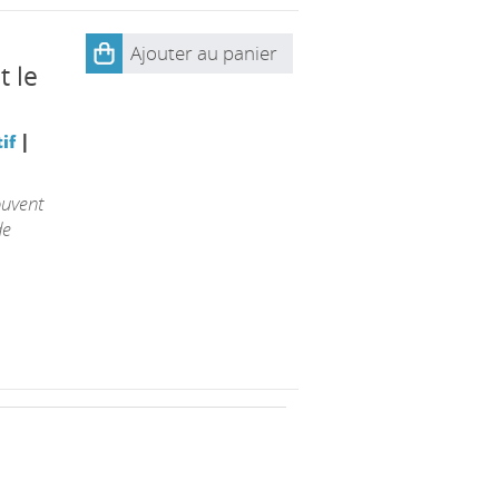
a
Ajouter au panier
t le
|
if
ouvent
de