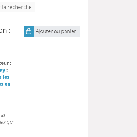
r la recherche
on :
Ajouter au panier
teur ;
ay
;
lles
s en
 la
ches qui