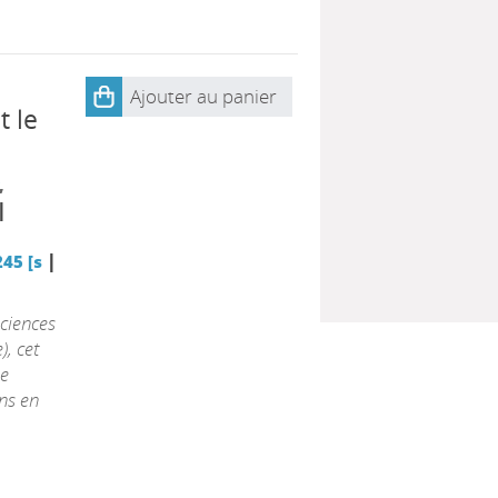
a
Ajouter au panier
t le
,
|
|
45 [s
sciences
), cet
ue
ons en