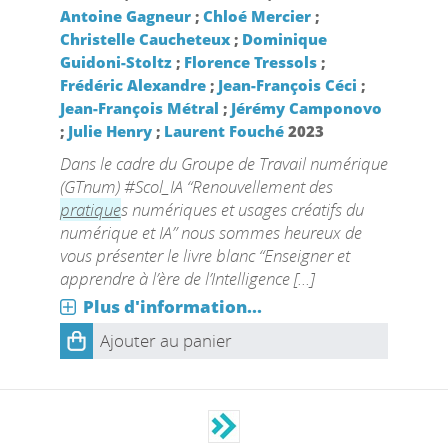
Antoine Gagneur
;
Chloé Mercier
;
Christelle Caucheteux
;
Dominique
Guidoni-Stoltz
;
Florence Tressols
;
Frédéric Alexandre
;
Jean-François Céci
;
Jean-François Métral
;
Jérémy Camponovo
;
Julie Henry
;
Laurent Fouché
2023
Dans le cadre du Groupe de Travail numérique
(GTnum) #Scol_IA “Renouvellement des
pratique
s numériques et usages créatifs du
numérique et IA” nous sommes heureux de
vous présenter le livre blanc “Enseigner et
apprendre à l’ère de l’Intelligence [...]
Plus d'information...
Ajouter au panier