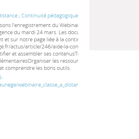
istance
;
Continuité pédagogique
ons l'enregistrement du Webinaire intitulé Classe à
'urgence du mardi 24 mars. Les documents sont disponibles
 et sur notre page liée à la continuité pédagogique :
.fr/actus/article/246/aide-la-continuit-p-dagogique Au
ifier et assembler ses contenusTrouver et intégrer des
émentairesOrganiser les ressources et les consignes
 et comprendre les bons outils
l-
_aunege/webinaire_classe_a_distance_kit_d_urgence.55349