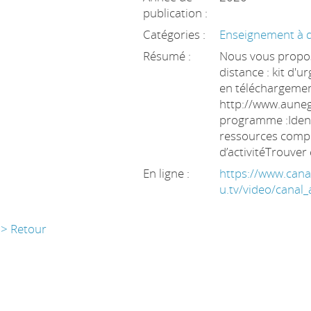
publication :
Catégories :
Enseignement à d
Résumé :
Nous vous propos
distance : kit d
en téléchargement
http://www.aunege
programme :Ident
ressources compl
d’activitéTrouver
En ligne :
https://www.cana
u.tv/video/canal
> Retour