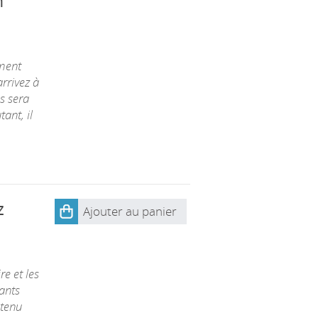
n
ement
arrivez à
us sera
ant, il
z
Ajouter au panier
e et les
ants
ntenu