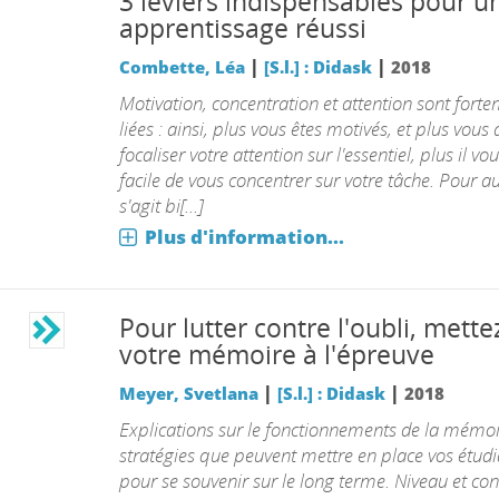
3 leviers indispensables pour u
apprentissage réussi
|
|
Combette, Léa
[S.l.] : Didask
2018
Motivation, concentration et attention sont fort
liées : ainsi, plus vous êtes motivés, et plus vous 
focaliser votre attention sur l'essentiel, plus il vo
facile de vous concentrer sur votre tâche. Pour aut
s'agit bi[...]
Plus d'information...
Pour lutter contre l'oubli, mette
votre mémoire à l'épreuve
|
|
Meyer, Svetlana
[S.l.] : Didask
2018
Explications sur le fonctionnements de la mémoir
stratégies que peuvent mettre en place vos étudi
pour se souvenir sur le long terme. Niveau et co