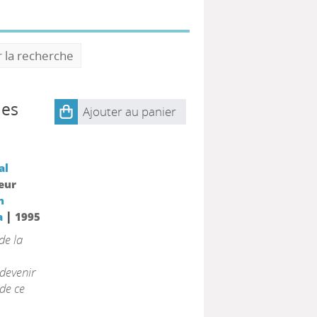
r la recherche
les
Ajouter au panier
al
teur
n
|
a
1995
de la
 devenir
 de ce